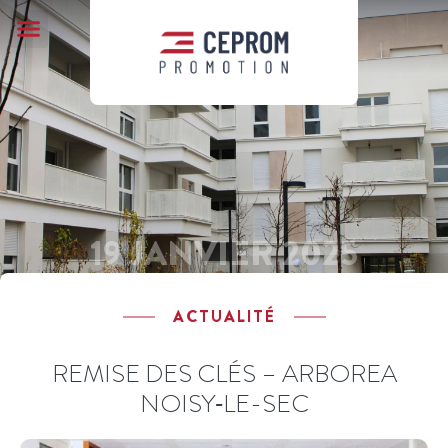
QUI SOMMES-NOUS ?
19 JANVIER 2025
ACTUALITÉ
REMISE DES CLÉS – ARBOREA
NOISY‑LE-SEC